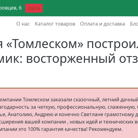
аровцев, 6
Карта
Основная навигация
О нас
Каталог товаров
Оплата и доставка
Бл
я «Томлеском» построи
мик: восторженный отз
компании Томлеском заказали сказочный, летний дачны
агодарность за четкую, профессиональную, слаженную, 
ье, Анатолию, Андрею и конечно Светлане грамотному д
сширения вашей компании , новых идей и технических в
мпании это 100% гарантия качества! Рекомендуем.