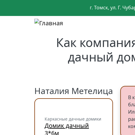
Перейти к основному содержанию
г. Томск, ул. Г. Чуб
Social
Как компани
дачный до
Наталия Метелица
В 
бл
Ил
ра
Каркасные дачные домики
Домик дачный
ко
3*6м