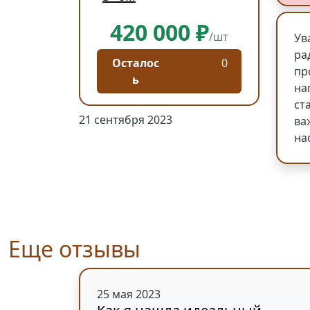
420 000 ₽
/шт
Ув
ра
Осталос
0
пр
ь
на
ст
21 сентября 2023
ва
на
Еще отзывы
25 мая 2023