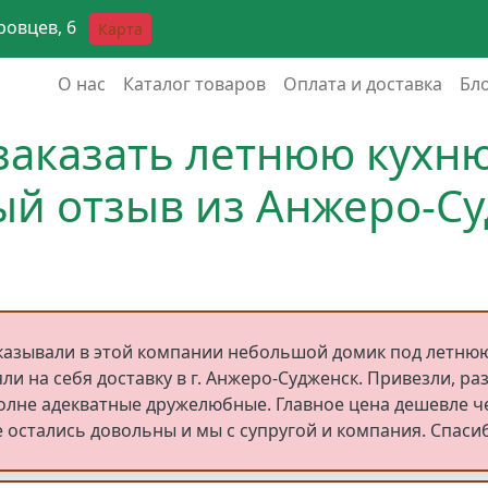
аровцев, 6
Карта
Основная навигация
О нас
Каталог товаров
Оплата и доставка
Бл
заказать летнюю кухн
й отзыв из Анжеро-С
казывали в этой компании небольшой домик под летнюю 
яли на себя доставку в г. Анжеро-Судженск. Привезли, ра
олне адекватные дружелюбные. Главное цена дешевле че
е остались довольны и мы с супругой и компания. Спаси