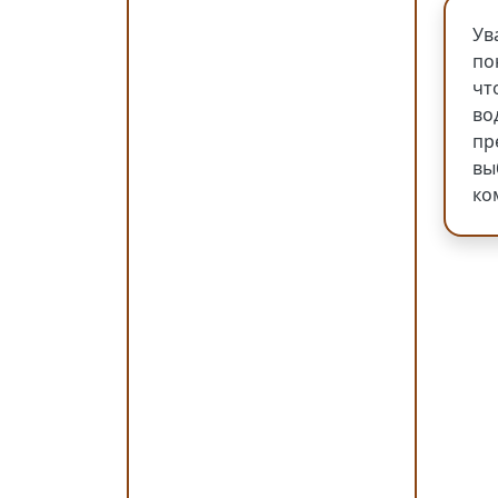
Ув
по
чт
во
пр
вы
ко