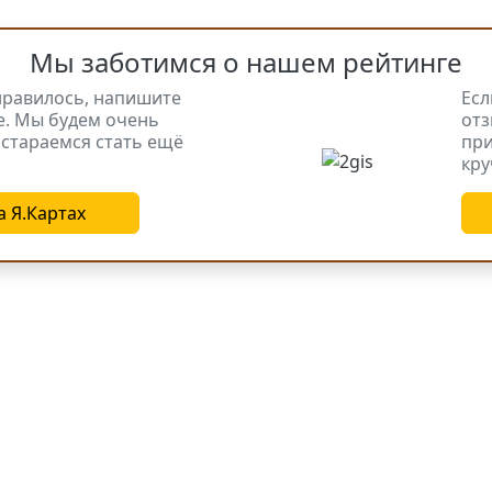
Мы заботимся о нашем рейтинге
нравилось, напишите
Есл
е. Мы будем очень
отз
стараемся стать ещё
при
кру
а Я.Картах