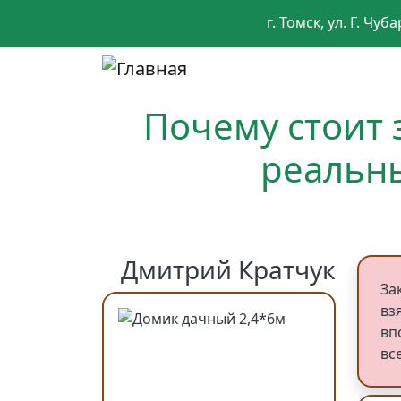
Перейти к основному содержанию
г. Томск, ул. Г. Чуб
Social
Почему стоит 
реальны
Дмитрий Кратчук
За
вз
вп
вс